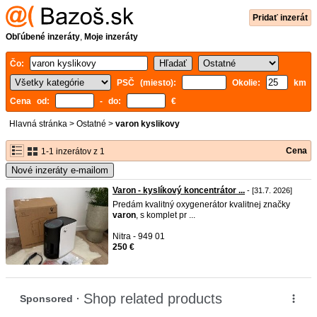
Pridať inzerát
Obľúbené inzeráty
,
Moje inzeráty
Čo:
PSČ (miesto):
Okolie:
km
Cena od:
- do:
€
Hlavná stránka
>
Ostatné
>
varon kyslikovy
Cena
1-1 inzerátov z 1
Nové inzeráty e-mailom
Varon - kyslíkový koncentrátor ...
- [31.7. 2026]
Predám kvalitný oxygenerátor kvalitnej značky
varon
, s komplet pr ...
Nitra - 949 01
250 €