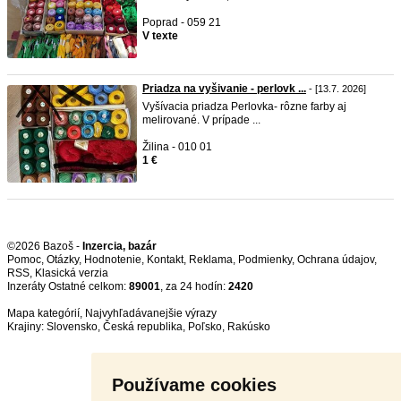
Poprad - 059 21
V texte
Priadza na vyšivanie - perlovk ...
- [13.7. 2026]
Vyšívacia priadza Perlovka- rôzne farby aj
melirované. V prípade ...
Žilina - 010 01
1 €
©2026 Bazoš -
Inzercia, bazár
Pomoc
,
Otázky
,
Hodnotenie
,
Kontakt
,
Reklama
,
Podmienky
,
Ochrana údajov
,
RSS
,
Inzeráty Ostatné celkom:
89001
, za 24 hodín:
2420
Mapa kategórií
,
Najvyhľadávanejšie výrazy
Krajiny:
Slovensko
,
Česká republika
,
Poľsko
,
Rakúsko
Používame cookies