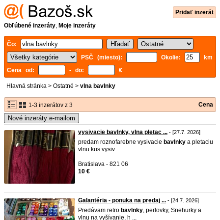
Pridať inzerát
Obľúbené inzeráty
,
Moje inzeráty
Čo:
PSČ (miesto):
Okolie:
km
Cena od:
- do:
€
Hlavná stránka
>
Ostatné
>
vlna bavlnky
Cena
1-3 inzerátov z 3
Nové inzeráty e-mailom
vysivacie bavlnky, vlna pletac ...
- [27.7. 2026]
predam roznofarebne vysivacie
bavlnky
a pletaciu
vlnu kus vysiv ...
Bratislava - 821 06
10 €
Galantéria - ponuka na predaj ...
- [24.7. 2026]
Predávam retro
bavlnky
, perlovky, Snehurky a
vlnu na vyšívanie, h ...