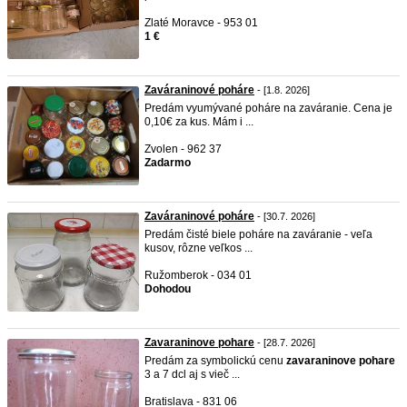
Zlaté Moravce - 953 01
1 €
Zaváraninové poháre
- [1.8. 2026]
Predám vyumývané poháre na zaváranie. Cena je
0,10€ za kus. Mám i ...
Zvolen - 962 37
Zadarmo
Zaváraninové poháre
- [30.7. 2026]
Predám čisté biele poháre na zaváranie - veľa
kusov, rôzne veľkos ...
Ružomberok - 034 01
Dohodou
Zavaraninove pohare
- [28.7. 2026]
Predám za symbolickú cenu
zavaraninove
pohare
3 a 7 dcl aj s vieč ...
Bratislava - 831 06