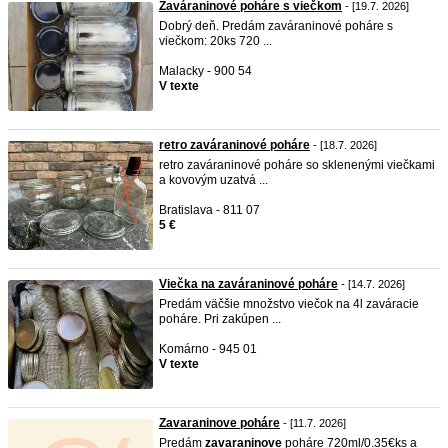
Zaváraninové poháre s viečkom
- [19.7. 2026]
Dobrý deň. Predám zaváraninové poháre s
viečkom: 20ks 720 ...
Malacky - 900 54
V texte
retro zaváraninové poháre
- [18.7. 2026]
retro zaváraninové poháre so sklenenými viečkami
a kovovým uzatvá ...
Bratislava - 811 07
5 €
Viečka na zaváraninové poháre
- [14.7. 2026]
Predám väčšie množstvo viečok na 4l zaváracie
poháre. Pri zakúpen ...
Komárno - 945 01
V texte
Zavaraninove poháre
- [11.7. 2026]
Predám
zavaraninove
poháre 720ml/0.35€ks a