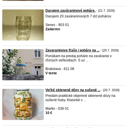
Darujem zaváraninové poháre.
- [21.7. 2026]
Darujem 20 zaváraninových 7 dcl pohárov.
Senec - 903 01
Zadarmo
Zavaraninove fľaše / poháre na ...
- [20.7. 2026]
Ponúkam na predaj poháre na zaváranie v
rôznych veľkostiach. S uz ...
Bratislava - 811 08
V texte
Veľké sklenené dózy na sušené ...
- [20.7. 2026]
Predám praktické objemné sklenené dózy na
sušené huby. Klasické v ...
Martin - 036 01
10 €