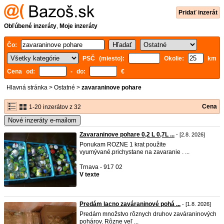
Pridať inzerát
Obľúbené inzeráty
,
Moje inzeráty
Čo:
PSČ (miesto):
Okolie:
km
Cena od:
- do:
€
Hlavná stránka
>
Ostatné
>
zavaraninove pohare
Cena
1-20 inzerátov z 32
Nové inzeráty e-mailom
Zavaraninove pohare 0,2 L 0,7L ...
- [2.8. 2026]
Ponukam ROZNE 1 krat použite
vyumývané.prichystane na zavaranie . ...
Trnava - 917 02
V texte
Predám lacno zaváraninové pohá ...
- [1.8. 2026]
Predám množstvo rôznych druhov zaváraninových
pohárov. Rôzne veľ ...