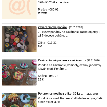
370ml/0.23€ks množstvo ...
Prešov - 080 01
V texte
Zaváraninové poháre
- [11.7. 2026]
70 kusov pohárov na zaváranie, rôzne objemy 2
až 7-decové poháre, ...
Žilina - 013 31
8 €
Zaváraninové poháre s viečkom ...
- [11.7. 2026]
Vhodné na zaváranie, kompóty, džemy, jahodový
lekvár, med. Poháre ...
Košice - 040 22
25 €
Poháre na med bez etiket 30 ks ...
- [11.7. 2026]
Vhodné na med. Poháre sú dôkladne umyté, čisté
a bez etiket, 30 k ...