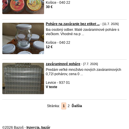
Košice - 040 22
30 €
Poháre na zaváranie bez etiket ...
- [11.7. 2026]
Iba osobný odber. Malé zaváraninové poháre s
viečkom. Vhodné na p ...
Košice - 040 22
12 €
zaváraninové poháre
- [7.7. 2026]
Predám veľké množstvo nových zaváraninových
0,72l pohárov, cena 0 ...
Levice - 937 01
V texte
Stránka:
1
2
Ďalšia
©2026 Bazoš -
Inzercia, bazár