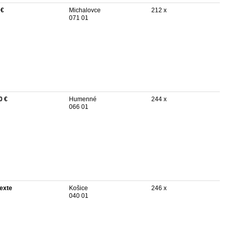
 €
Michalovce
212 x
071 01
0 €
Humenné
244 x
066 01
texte
Košice
246 x
040 01