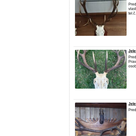
Pred
vlas
tel.
Jele
Pre
Prav
osob
Jele
Pre