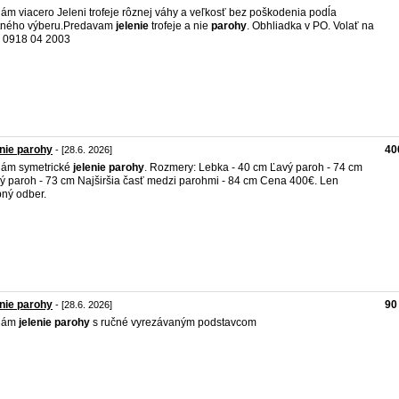
ám viacero Jeleni trofeje rôznej váhy a veľkosť bez poškodenia podĺa
tného výberu.Predavam
jelenie
trofeje a nie
parohy
. Obhliadka v PO. Volať na
č. 0918 04 2003
nie parohy
40
- [28.6. 2026]
dám symetrické
jelenie
parohy
. Rozmery: Lebka - 40 cm Ľavý paroh - 74 cm
ý paroh - 73 cm Najširšia časť medzi parohmi - 84 cm Cena 400€. Len
ný odber.
nie parohy
90
- [28.6. 2026]
dám
jelenie
parohy
s ručné vyrezávaným podstavcom