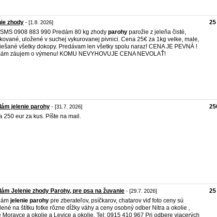
nie zhody
25
- [1.8. 2026]
/SMS 0908 883 990 Predám 80 kg zhody
parohy
parožie z jeleňa čisté,
kované, uložené v suchej vykurovanej pivnici. Cena 25€ za 1kg velke, male,
ešané všetky dokopy. Predávam len všetky spolu naraz! CENA JE PEVNÁ !
ám záujem o výmenu! KOMU NEVYHOVUJE CENA NEVOLAŤ!
ám jelenie parohy
25
- [31.7. 2026]
 250 eur za kus. Píšte na mail.
ám Jelenie zhody Parohy, pre psa na žuvanie
25
- [29.7. 2026]
dám
jelenie
parohy
pre zberateľov, psíčkarov, chatarov viď foto ceny sú
ené na štítku fotke rôzne dĺžky váhy a ceny osobný odber Nitra a okolie ,
é Moravce a okolie a Levice a okolie. Tel: 0915 410 967 Pri odbere viacerých