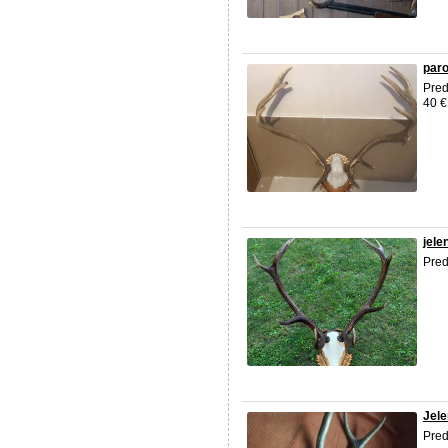
par
Pre
40 €
jele
Pre
Jele
Pre