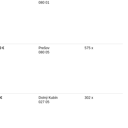
080 01
0 €
Prešov
575 x
080 05
 €
Dolný Kubín
302 x
027 05