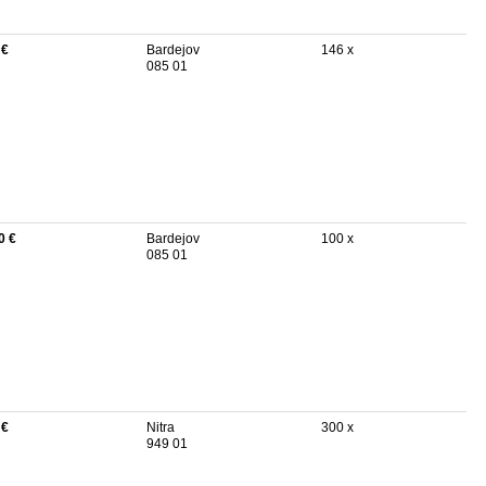
 €
Bardejov
146 x
085 01
0 €
Bardejov
100 x
085 01
 €
Nitra
300 x
949 01