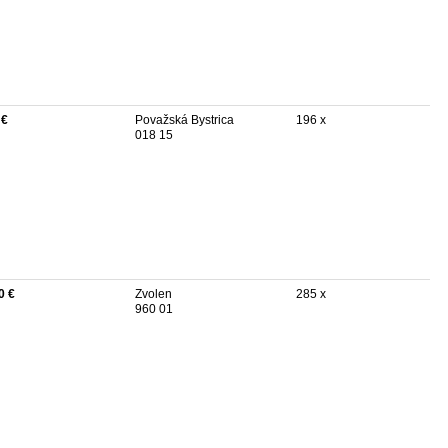
 €
Považská Bystrica
196 x
018 15
0 €
Zvolen
285 x
960 01