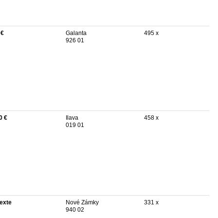
 €
Galanta
495 x
926 01
0 €
Ilava
458 x
019 01
texte
Nové Zámky
331 x
940 02