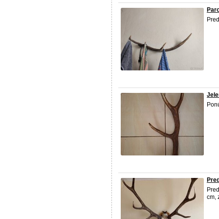
Paro
Pre
Jele
Ponú
Pred
Pre
cm, 