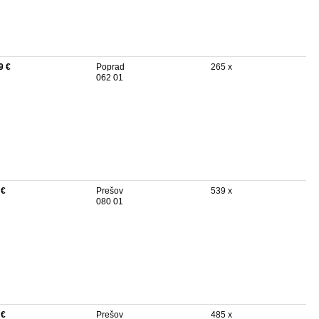
9 €
Poprad
265 x
062 01
 €
Prešov
539 x
080 01
 €
Prešov
485 x