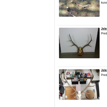
kus
Jele
Pre
Jele
Pre