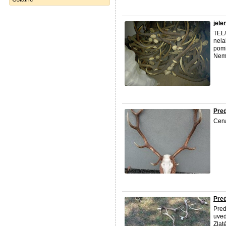
jele
TEL
nela
pomi
Nem
Pred
Cena
Pred
Pre
uved
Zlat