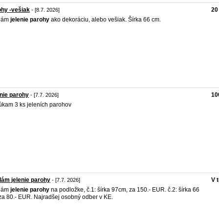
hy -vešiak
20
- [8.7. 2026]
dám
jelenie
parohy
ako dekoráciu, alebo vešiak. Šírka 66 cm.
nie parohy
10
- [7.7. 2026]
kam 3 ks jeleních parohov
ám jelenie parohy
V 
- [7.7. 2026]
dám
jelenie
parohy
na podložke, č.1: šírka 97cm, za 150.- EUR. č.2: šírka 66
za 80.- EUR. Najradšej osobný odber v KE.