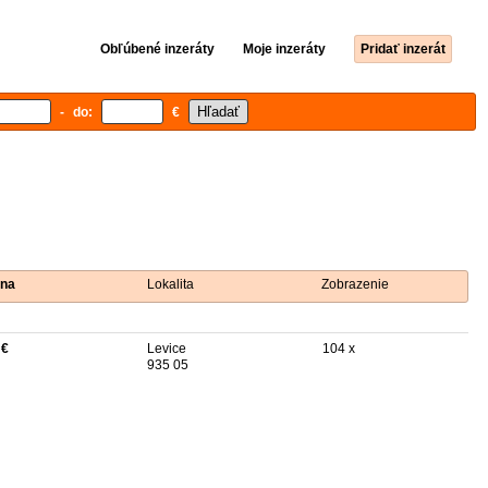
Obľúbené inzeráty
Moje inzeráty
Pridať inzerát
- do:
€
na
Lokalita
Zobrazenie
 €
Levice
104 x
935 05