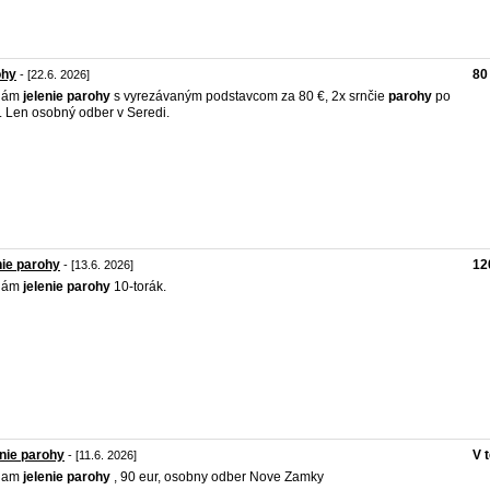
ohy
80
- [22.6. 2026]
dám
jelenie
parohy
s vyrezávaným podstavcom za 80 €, 2x srnčie
parohy
po
. Len osobný odber v Seredi.
nie parohy
12
- [13.6. 2026]
dám
jelenie
parohy
10-torák.
nie parohy
V 
- [11.6. 2026]
dam
jelenie
parohy
, 90 eur, osobny odber Nove Zamky