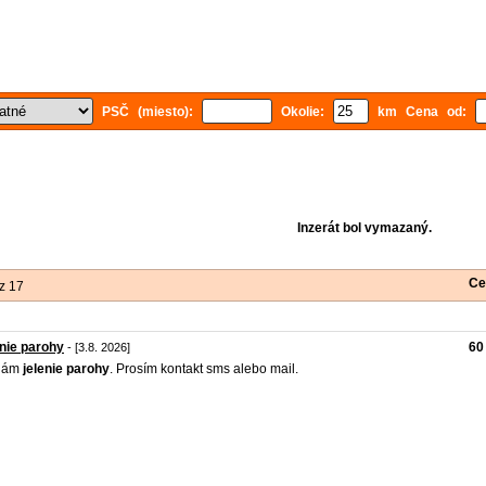
PSČ (miesto):
Okolie:
km Cena od:
Inzerát bol vymazaný.
Ce
z 17
nie parohy
60
- [3.8. 2026]
dám
jelenie
parohy
. Prosím kontakt sms alebo mail.