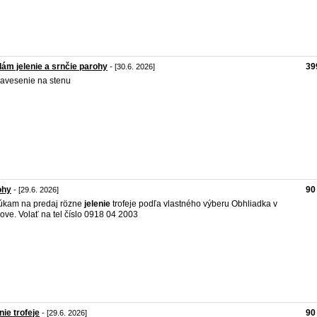
ám jelenie a srnčie parohy
39
- [30.6. 2026]
avesenie na stenu
ohy
90
- [29.6. 2026]
úkam na predaj rözne
jelenie
trofeje podľa vlastného výberu Obhliadka v
ove. Volať na tel číslo 0918 04 2003
nie trofeje
90
- [29.6. 2026]