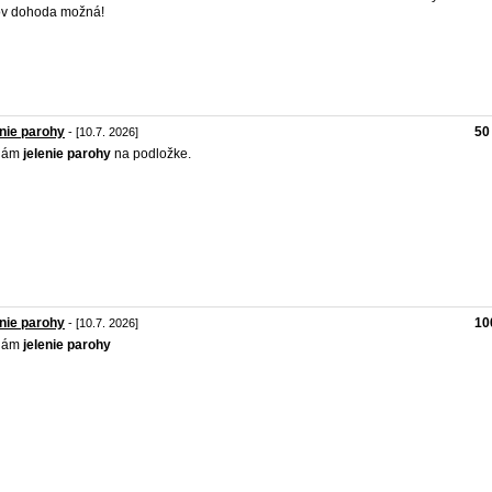
ov dohoda možná!
nie parohy
50
- [10.7. 2026]
dám
jelenie
parohy
na podložke.
nie parohy
10
- [10.7. 2026]
dám
jelenie
parohy