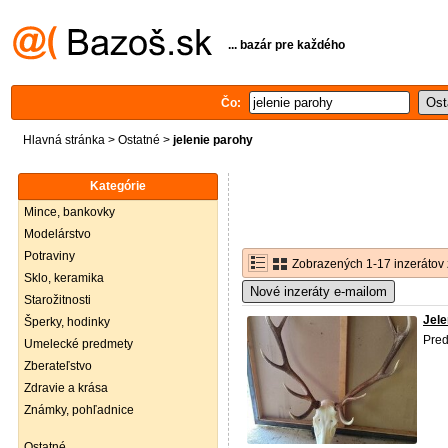
... bazár pre každého
Čo:
Hlavná stránka
>
Ostatné
>
jelenie parohy
Kategórie
Mince, bankovky
Modelárstvo
Potraviny
Zobrazených 1-17 inzerátov 
Sklo, keramika
Nové inzeráty e-mailom
Starožitnosti
Jele
Šperky, hodinky
Pre
Umelecké predmety
Zberateľstvo
Zdravie a krása
Známky, pohľadnice
Ostatné