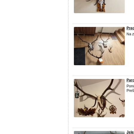
Pred
Na z
Par
Pon
Preš
Jele