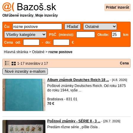
Pridať inzerát
Obľúbené inzeráty
,
Moje inzeráty
Čo:
PSČ (miesto):
Okolie:
km
Cena od:
- do:
€
Hlavná stránka
>
Ostatné
>
rozne postove
Cena
1-17 inzerátov z 17
Nové inzeráty e-mailom
Album známok Deutches Reich 18 ...
- [4.8. 2026]
Poštové známky Deutsches Reich. Od roku 1875
do roku 1944, vyše ...
Bratislava - 831 01
70 €
Poštové známky - SÉRIE II - 3 ...
- [26.7. 2026]
Predám rôzne série , píšte čísla .