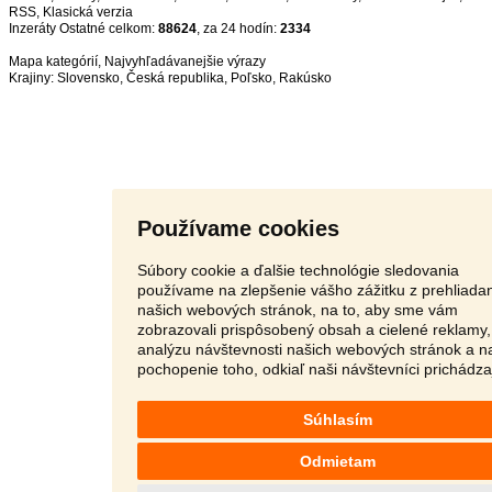
RSS
,
Inzeráty Ostatné celkom:
88624
, za 24 hodín:
2334
Mapa kategórií
,
Najvyhľadávanejšie výrazy
Krajiny:
Slovensko
,
Česká republika
,
Poľsko
,
Rakúsko
Používame cookies
Súbory cookie a ďalšie technológie sledovania
používame na zlepšenie vášho zážitku z prehliada
našich webových stránok, na to, aby sme vám
zobrazovali prispôsobený obsah a cielené reklamy,
analýzu návštevnosti našich webových stránok a n
pochopenie toho, odkiaľ naši návštevníci prichádza
Súhlasím
Odmietam