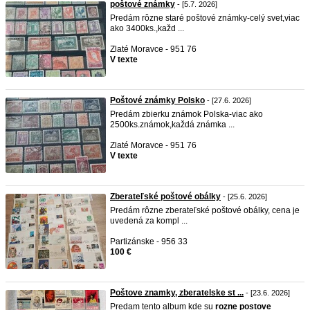
poštové známky
- [5.7. 2026]
Predám rôzne staré poštové známky-celý svet,viac
ako 3400ks.,každ ...
Zlaté Moravce - 951 76
V texte
Poštové známky Polsko
- [27.6. 2026]
Predám zbierku známok Polska-viac ako
2500ks.známok,každá známka ...
Zlaté Moravce - 951 76
V texte
Zberateľské poštové obálky
- [25.6. 2026]
Predám rôzne zberateľské poštové obálky, cena je
uvedená za kompl ...
Partizánske - 956 33
100 €
Poštove znamky, zberatelske st ...
- [23.6. 2026]
Predam tento album kde su
rozne
postove