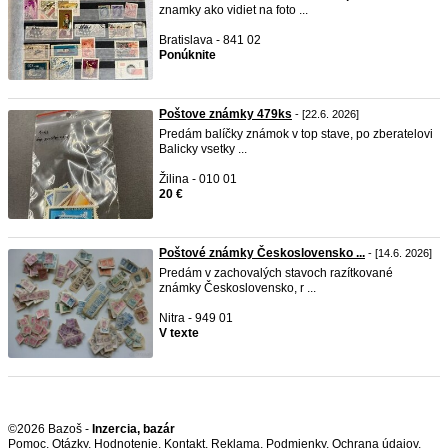
znamky ako vidiet na foto ...
Bratislava - 841 02
Ponúknite
Poštove známky 479ks
- [22.6. 2026]
Predám balíčky známok v top stave, po zberatelovi
Balicky vsetky ...
Žilina - 010 01
20 €
Poštové známky Československo ...
- [14.6. 2026]
Predám v zachovalých stavoch razítkované
známky Československo, r ...
Nitra - 949 01
V texte
©2026 Bazoš -
Inzercia, bazár
Pomoc
,
Otázky
,
Hodnotenie
,
Kontakt
,
Reklama
,
Podmienky
,
Ochrana údajov
,