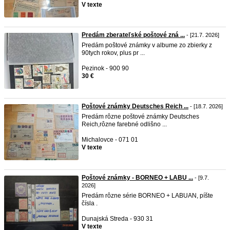
V texte
Predám zberateľské poštové zná ...
- [21.7. 2026]
Predám poštové známky v albume zo zbierky z
90tych rokov, plus pr ...
Pezinok - 900 90
30 €
Poštové známky Deutsches Reich ...
- [18.7. 2026]
Predám rôzne poštové známky Deutsches
Reich,rôzne farebné odlišno ...
Michalovce - 071 01
V texte
Poštové známky - BORNEO + LABU ...
- [9.7.
2026]
Predám rôzne série BORNEO + LABUAN, píšte
čísla .
Dunajská Streda - 930 31
V texte