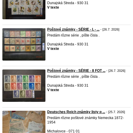
Dunajská Streda - 930 31
V texte
Poštové známky - SÉRIE - I. - ...
- [26.7. 2026]
Predám rôzne série , píšte čísla .
Dunajská Streda - 930 31
V texte
Poštové známky - SÉRIE - 8 FOT ...
- [26.7. 2026]
Predám rôzne série , píšte čísla .
Dunajská Streda - 930 31
V texte
Deutsches Reich známky listy p ...
- [25.7. 2026]
Predám rôzne poštové známky Nemecka 1872-
1954
Michalovce - 071 01